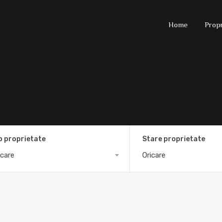
Home
Propr
p proprietate
Stare proprietate
icare
Oricare