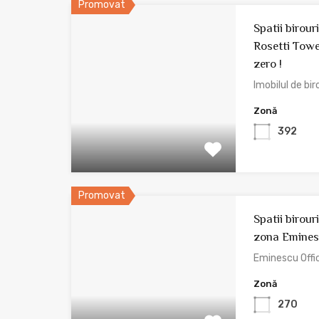
Promovat
Spatii birou
Rosetti Towe
zero !
Imobilul de bi
Zonă
392
Promovat
Spatii birou
zona Emine
Eminescu Offic
Zonă
270