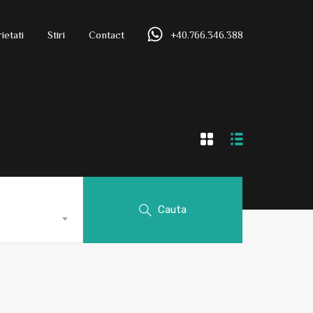
ietati
Stiri
Contact
+40.766.346.388
Cauta