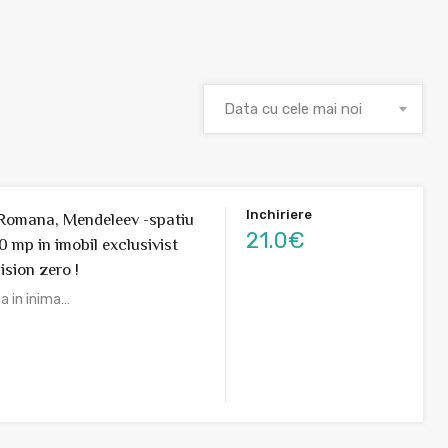
Data cu cele mai noi
Inchiriere
Romana, Mendeleev -spatiu
21.0€
0 mp in imobil exclusivist
sion zero !
a in inima…