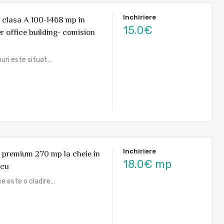
Inchiriere
ri clasa A 100-1468 mp in
15.0€
r office building- comision
rouri este situat…
Inchiriere
ri premium 270 mp la cheie in
18.0€ mp
scu
e este o cladire…