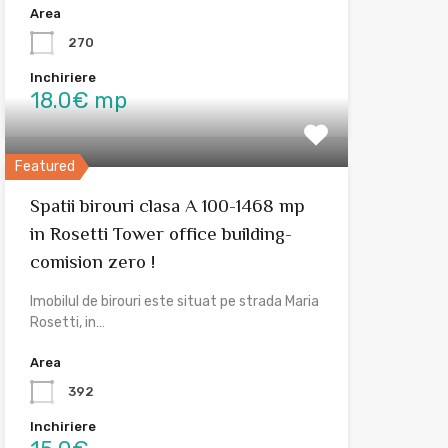
Area
270
Inchiriere
18.0€ mp
Featured
Spatii birouri clasa A 100-1468 mp
in Rosetti Tower office building-
comision zero !
Imobilul de birouri este situat pe strada Maria
Rosetti, in…
Area
392
Inchiriere