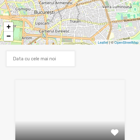
+
−
Leaflet
| ©
OpenStreetMap