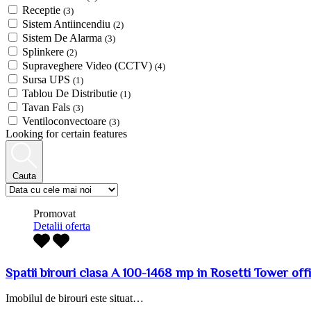
Receptie
(3)
Sistem Antiincendiu
(2)
Sistem De Alarma
(3)
Splinkere
(2)
Supraveghere Video (CCTV)
(4)
Sursa UPS
(1)
Tablou De Distributie
(1)
Tavan Fals
(3)
Ventiloconvectoare
(3)
Looking for certain features
Cauta
Promovat
Detalii oferta
Spatii birouri clasa A 100-1468 mp in Rosetti Tower off
Imobilul de birouri este situat…