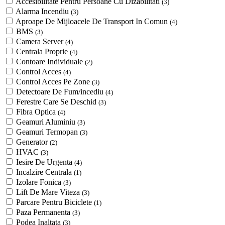
Accesibilitate Pentru Persoane Cu Dizabilitati
(3)
Alarma Incendiu
(3)
Aproape De Mijloacele De Transport In Comun
(4)
BMS
(3)
Camera Server
(4)
Centrala Proprie
(4)
Contoare Individuale
(2)
Control Acces
(4)
Control Acces Pe Zone
(3)
Detectoare De Fum/incediu
(4)
Ferestre Care Se Deschid
(3)
Fibra Optica
(4)
Geamuri Aluminiu
(3)
Geamuri Termopan
(3)
Generator
(2)
HVAC
(3)
Iesire De Urgenta
(4)
Incalzire Centrala
(1)
Izolare Fonica
(3)
Lift De Mare Viteza
(3)
Parcare Pentru Biciclete
(1)
Paza Permanenta
(3)
Podea Inaltata
(3)