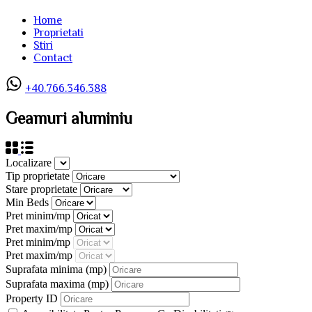
Home
Proprietati
Stiri
Contact
+40.766.346.388
Geamuri aluminiu
Localizare
Tip proprietate
Stare proprietate
Min Beds
Pret minim/mp
Pret maxim/mp
Pret minim/mp
Pret maxim/mp
Suprafata minima
(mp)
Suprafata maxima
(mp)
Property ID