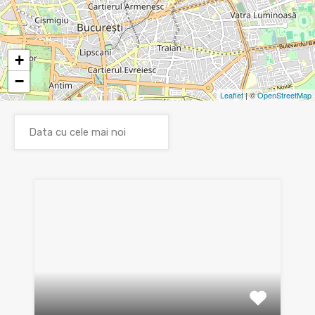
+
−
Leaflet
| ©
OpenStreetMap