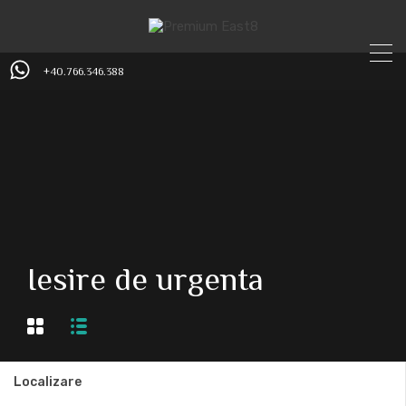
+40.766.346.388
Iesire de urgenta
Localizare