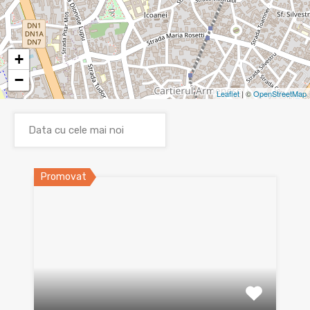
+
−
Leaflet
| ©
OpenStreetMap
Promovat