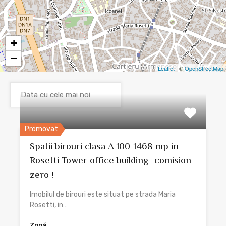
+
−
Leaflet
| ©
OpenStreetMap
Promovat
Spatii birouri clasa A 100-1468 mp in
Rosetti Tower office building- comision
zero !
Imobilul de birouri este situat pe strada Maria
Rosetti, in…
Zonă