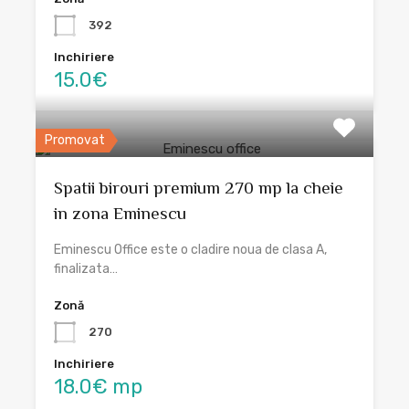
392
Inchiriere
15.0€
Promovat
Spatii birouri premium 270 mp la cheie
in zona Eminescu
Eminescu Office este o cladire noua de clasa A,
finalizata…
Zonă
270
Inchiriere
18.0€ mp