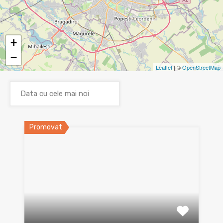
+
−
Leaflet
| ©
OpenStreetMap
Promovat