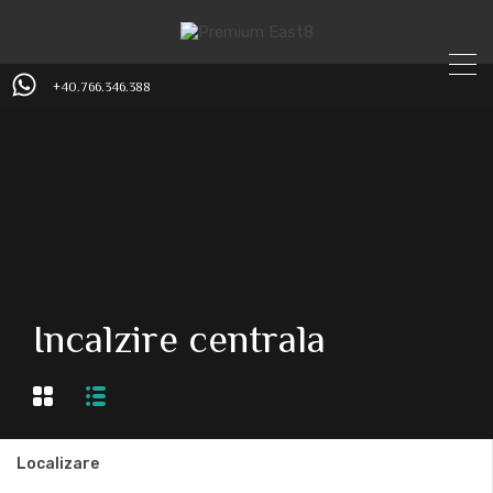
+40.766.346.388
Incalzire centrala
Localizare