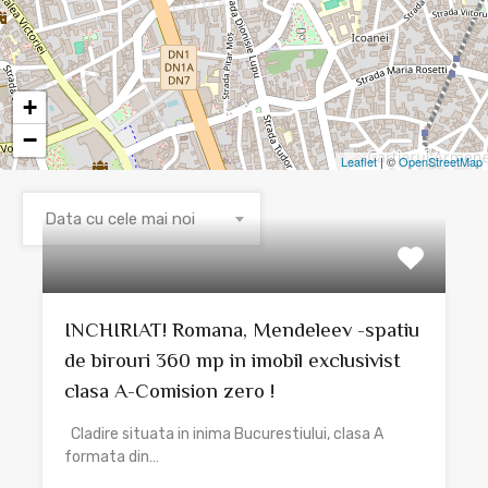
+
−
Leaflet
| ©
OpenStreetMap
Data cu cele mai noi
INCHIRIAT! Romana, Mendeleev -spatiu
de birouri 360 mp in imobil exclusivist
clasa A-Comision zero !
Cladire situata in inima Bucurestiului, clasa A
formata din…