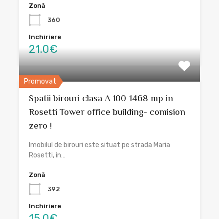
Zonă
360
Inchiriere
21.0€
Promovat
Spatii birouri clasa A 100-1468 mp in
Rosetti Tower office building- comision
zero !
Imobilul de birouri este situat pe strada Maria
Rosetti, in…
Zonă
392
Inchiriere
15.0€