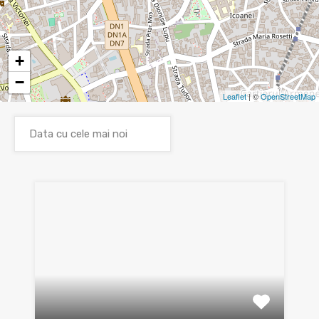
+
−
Leaflet
| ©
OpenStreetMap